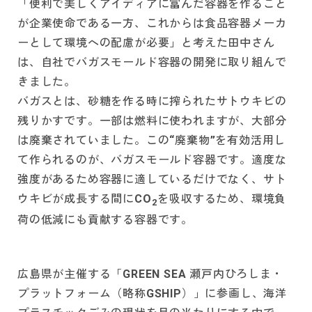
「便利で美しくアイディアに富んだ容器を作ること
が企業使命である一方、これからは食品容器メーカ
ーとして環境への配慮が必要」と考えた田中さん
は、自社でバガスモールド容器の開発に取り組んで
きました。
バガスとは、砂糖を作る時に搾られたサトウキビの
残りかすです。一部は燃料に使われますが、大部分
は廃棄されていました。この“廃棄物”を有効活用し
て作られるのが、バガスモールド容器です。適度な
強度があるため容器に適しているだけでなく、サト
ウキビが成長する間にCO
を吸収するため、環境負
2
荷の低減にも貢献する容器です。
広島県が主催する「GREEN SEA 瀬戸内ひろしま・
プラットフォーム（略称GSHIP）」に参画し、海洋