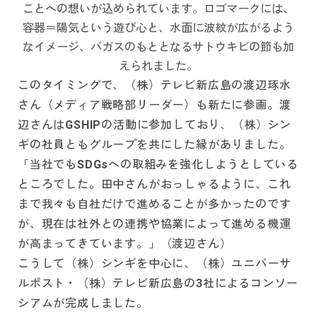
ことへの想いが込められています。ロゴマークには、
容器＝陽気という遊び心と、水面に波紋が広がるよう
なイメージ、バガスのもととなるサトウキビの節も加
えられました。
このタイミングで、（株）テレビ新広島の渡辺琢水
さん（メディア戦略部リーダー）も新たに参画。渡
辺さんはGSHIPの活動に参加しており、（株）シン
ギの社員ともグループを共にした縁がありました。
「当社でもSDGsへの取組みを強化しようとしている
ところでした。田中さんがおっしゃるように、これ
まで我々も自社だけで進めることが多かったのです
が、現在は社外との連携や協業によって進める機運
が高まってきています。」（渡辺さん）
こうして（株）シンギを中心に、（株）ユニバーサ
ルポスト・（株）テレビ新広島の3社によるコンソー
シアムが完成しました。