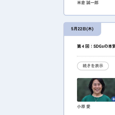
米倉 誠一郎
5月22日(木)
第４回：SDGsの本
続きを表示
小原 愛