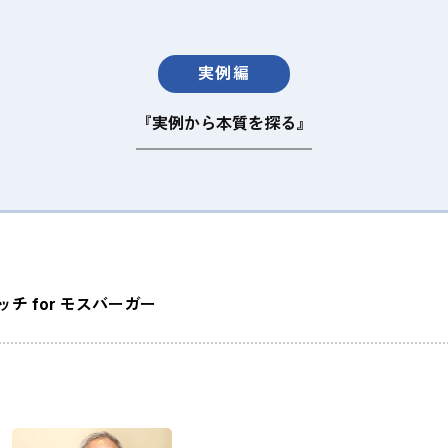
実例編
『実例から本質を探る』
チ for モスバーガー